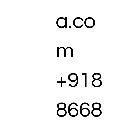
a.co
m
+918
8668