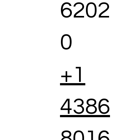
6202
0
+1
4386
8016