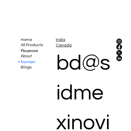
Home
India
All Products
Canada
Решения
bd@s
About
Контакт
Blogs
idme
xinovi