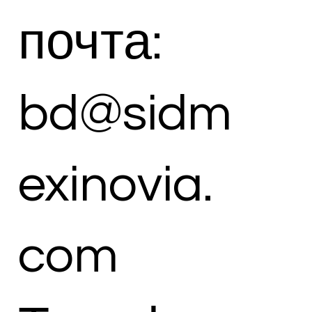
почта:
bd@sidm
exinovia.
com