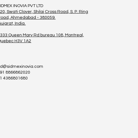
IDMEX INOVIA PVT LTD
20, Swati Clover, Shilaj Cross Road, S. P. Ring
oad, Ahmedabad - 380059.
ujarat, India.
333 Queen Mary Rd bureau 108, Montreal,
Quebec H3V 1A2
bd@sidmexinovia.com
91 8866862020
1 4386801680