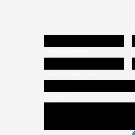
Имя
*
Ф
Электронная почта
*
П
Компания/Организация
Сообщение