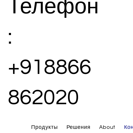
Телефон
:
+918866
862020
Продукты
Решения
About
Ко