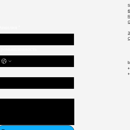
S
6
R
G
амилия
*
3
ромышленность
+
+