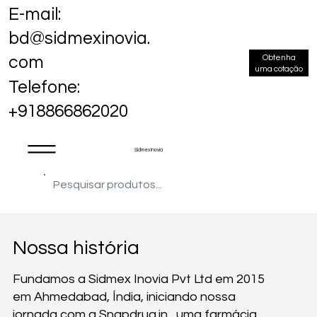
E-mail:
bd@sidmexinovia.
Obtenha
com
uma cotação
Telefone:
+918866862020
Sidmex Inovia
Nossa história
Fundamos a Sidmex Inovia Pvt Ltd em 2015
em Ahmedabad, Índia, iniciando nossa
jornada com
a Snapdrug.in
, uma farmácia