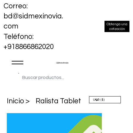
Correo:
bd@sidmexinovia.
Obtenga una
com
cotización
Teléfono:
+918866862020
Sidmex Inovia
​Inicio >
Ralista Tablet