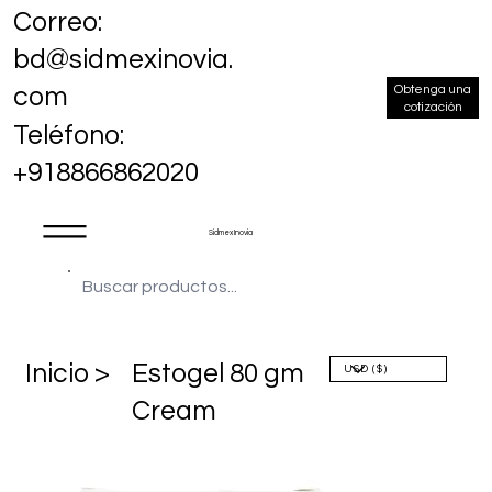
Correo:
bd@sidmexinovia.
Obtenga una
com
cotización
Teléfono:
+918866862020
Sidmex Inovia
​Inicio >
Estogel 80 gm
Cream